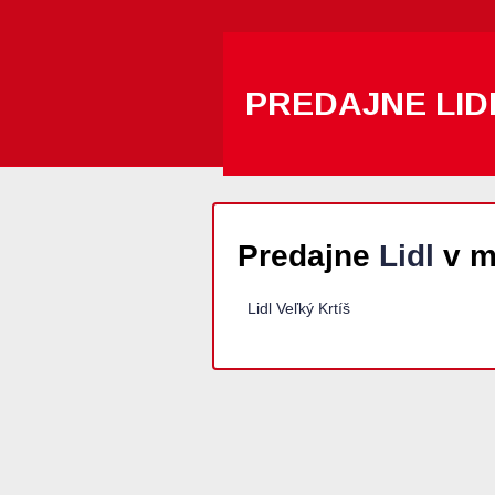
PREDAJNE LID
Predajne
Lidl
v m
Lidl Veľký Krtíš