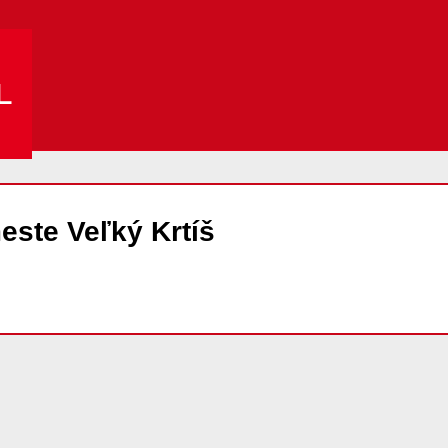
L
este Veľký Krtíš