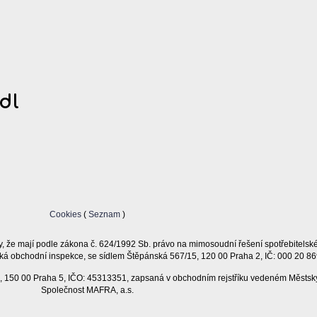
dl
Cookies
(
Seznam
)
, že mají podle zákona č. 624/1992 Sb. právo na mimosoudní řešení spotřebitelsk
ká obchodní inspekce, se sídlem Štěpánská 567/15, 120 00 Praha 2, IČ: 000 20 86
11, 150 00 Praha 5, IČO: 45313351, zapsaná v obchodním rejstříku vedeném Městsk
Společnost MAFRA, a.s.