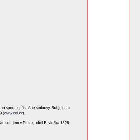
ého sporu z příslušné smlouvy. Subjektem
9 (
www.coi.cz
).
ým soudem v Praze, oddíl B, vložka 1328.