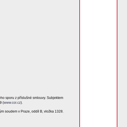
ého sporu z příslušné smlouvy. Subjektem
9 (
www.coi.cz
).
ým soudem v Praze, oddíl B, vložka 1328.