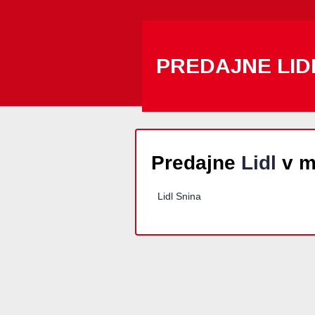
PREDAJNE LID
Predajne
Lidl
v m
Lidl Snina