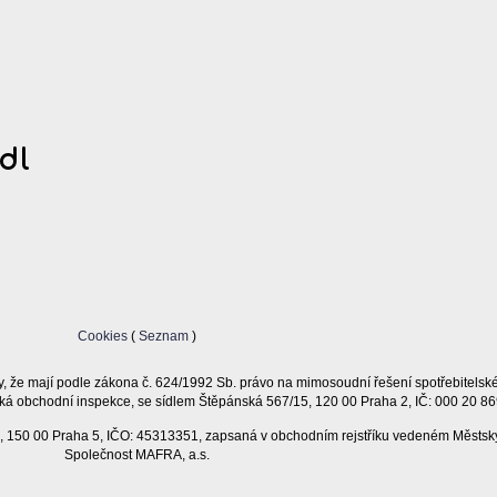
dl
Cookies
(
Seznam
)
, že mají podle zákona č. 624/1992 Sb. právo na mimosoudní řešení spotřebitelsk
ká obchodní inspekce, se sídlem Štěpánská 567/15, 120 00 Praha 2, IČ: 000 20 86
11, 150 00 Praha 5, IČO: 45313351, zapsaná v obchodním rejstříku vedeném Městsk
Společnost MAFRA, a.s.