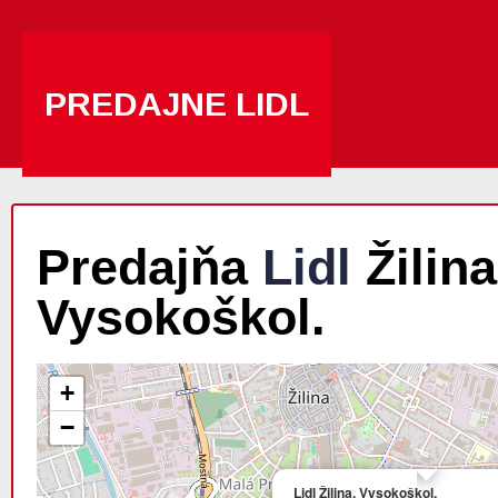
PREDAJNE LIDL
Predajňa
Lidl
Žilina 
Vysokoškol.
+
−
Lidl Žilina, Vysokoškol.