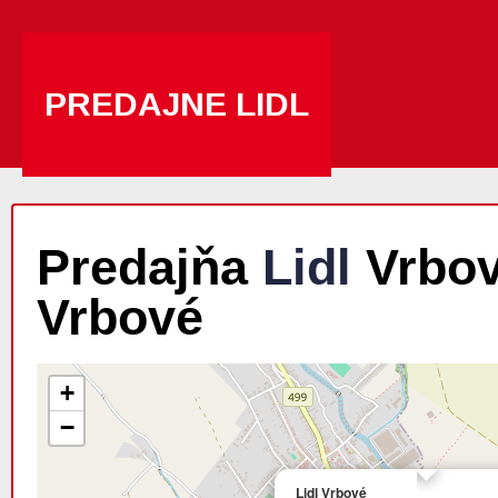
PREDAJNE LIDL
Predajňa
Lidl
Vrbové
Vrbové
+
−
Lidl Vrbové