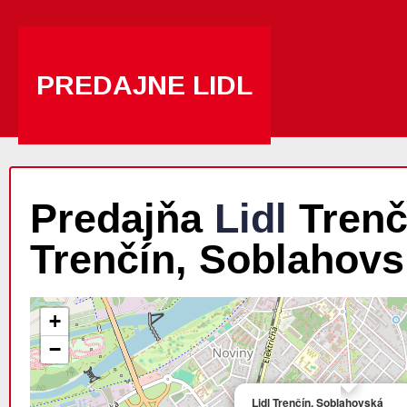
PREDAJNE LIDL
Predajňa
Lidl
Trenčí
Trenčín, Soblahov
+
−
Lidl Trenčín, Soblahovská