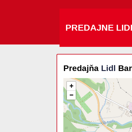
PREDAJNE LID
Predajňa
Lidl
Bar
+
−