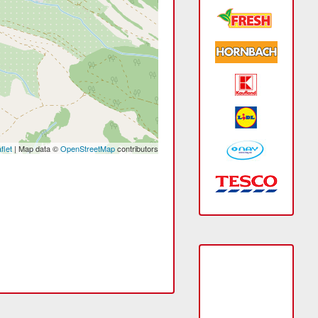
flet
| Map data ©
OpenStreetMap
contributors