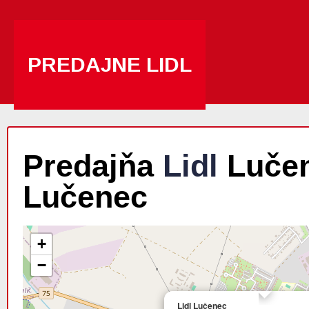
PREDAJNE LIDL
Predajňa
Lidl
Lučen
Lučenec
+
−
Lidl Lučenec