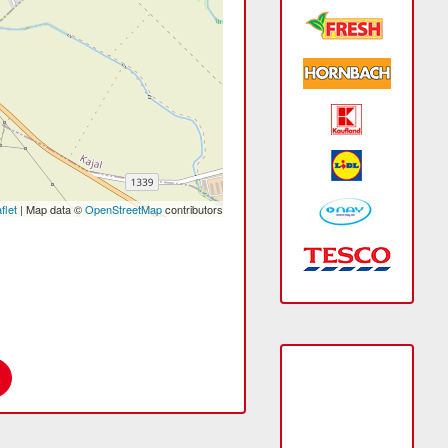
flet
| Map data ©
OpenStreetMap
contributors