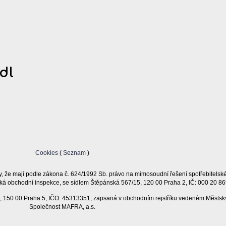
dl
Cookies
(
Seznam
)
, že mají podle zákona č. 624/1992 Sb. právo na mimosoudní řešení spotřebitelsk
ká obchodní inspekce, se sídlem Štěpánská 567/15, 120 00 Praha 2, IČ: 000 20 86
11, 150 00 Praha 5, IČO: 45313351, zapsaná v obchodním rejstříku vedeném Městsk
Společnost MAFRA, a.s.