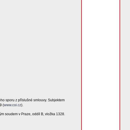
ého sporu z příslušné smlouvy. Subjektem
9 (
www.coi.cz
).
ým soudem v Praze, oddíl B, vložka 1328.